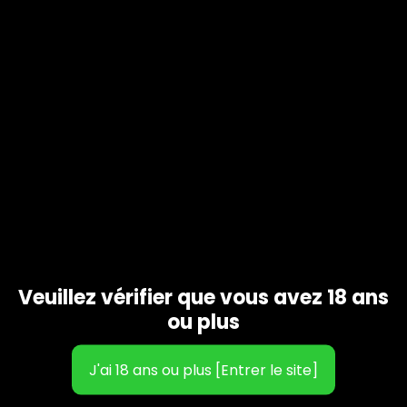
0
HOME
SHOP
MARQUE : MIZSPISE
FILTER
Veuillez vérifier que vous avez 18 ans
ou plus