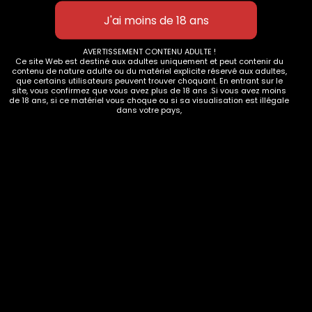
ENSEMBLES DE LINGERIE
,
FEMME
,
LINGERIE
,
MODE
,
TENUES DE NUIT, LINGERIE ET SOUS-VÊTEMENT
MIZSPISE Lingerie Sexy en Dentelle avec Porte Jarretelle Femme Ensemble de Soutien-Gorge Culotte Transparent 3 Pièces sous Vetements Jarretières Broderie Florale Nuisette à Armature
AVERTISSEMENT CONTENU ADULTE !
11.99
€
0
out of 5
Ce site Web est destiné aux adultes uniquement et peut contenir du
contenu de nature adulte ou du matériel explicite réservé aux adultes,
que certains utilisateurs peuvent trouver choquant. En entrant sur le
site, vous confirmez que vous avez plus de 18 ans .Si vous avez moins
de 18 ans, si ce matériel vous choque ou si sa visualisation est illégale
dans votre pays,
Copyright 2022 © Secret Desir
Mention legale